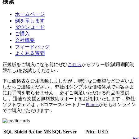
検索
ホームページ
例を示します
ダウンロード
ご購入
会社概要
フィードバック
よくある質問
正規版をご購入になる前にぜひ
こちら
からフリー版(試用期間制
限なし)をお試しください．
下に価格表をご用意致しましたが， 特別なご要望などございま
したらご連絡ください． 弊社はシンプルな価格体系でお客さま
にお手間を取らせません． 必ずご満足いただける商品を提供
し， 迅速な支援と無料技術サポートをお約束いたします． 弊社
ソフトウェアは， Eコマースパートナー
Plimus
からもオンライン
でご購入いただけます．
SQL Shield 9.x for MS SQL
Server
Price, USD
Bu