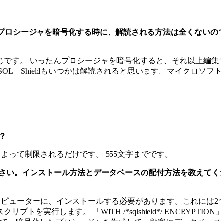
Lストアドプロシージャを暗号化する時に、解読される方法は全くな
じです。 いったんプロシージャを暗号化すると、それ以上編集
QL Shieldもいつかは解読されると思います。マイクロソ
？
ズによって制限されるだけです。 555文字までです。
ださい。インストール方法とデータベースの配付方法を教えて
コンピューターに、インストールする必要があります。これには2つの
行します。 「WITH /*sqlshield*/ ENCRYPTIO